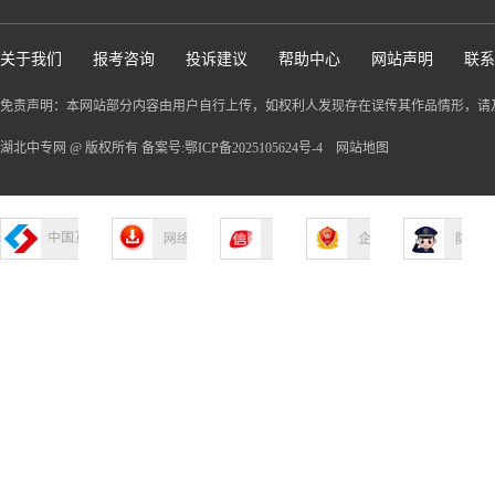
关于我们
报考咨询
投诉建议
帮助中心
网站声明
联系
免责声明：本网站部分内容由用户自行上传，如权利人发现存在误传其作品情形，请
湖北中专网 @ 版权所有 备案号:鄂ICP备2025105624号-4
网站地图