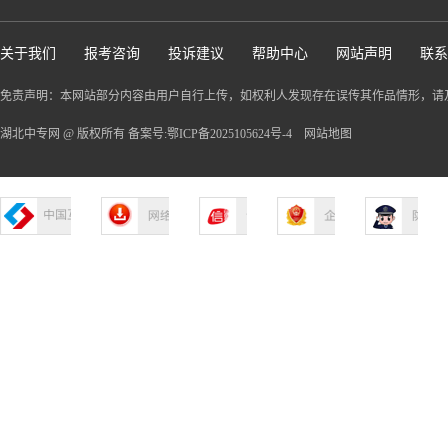
关于我们
报考咨询
投诉建议
帮助中心
网站声明
联系
免责声明：本网站部分内容由用户自行上传，如权利人发现存在误传其作品情形，请
湖北中专网 @ 版权所有 备案号:鄂ICP备2025105624号-4
网站地图