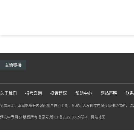
友情链接
关于我们
报考咨询
投诉建议
帮助中心
网站声明
联系
免责声明：本网站部分内容由用户自行上传，如权利人发现存在误传其作品情形，请
湖北中专网 @ 版权所有 备案号:鄂ICP备2025105624号-4
网站地图