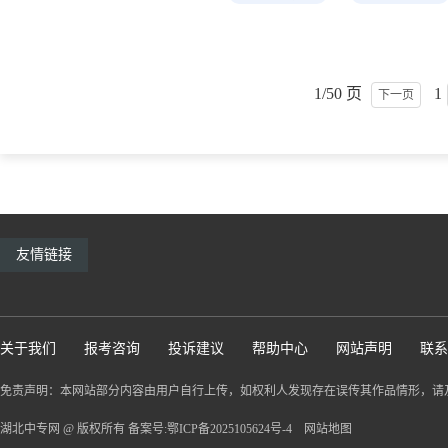
1/50 页
1
下一页
友情链接
关于我们
报考咨询
投诉建议
帮助中心
网站声明
联系
免责声明：本网站部分内容由用户自行上传，如权利人发现存在误传其作品情形，请
湖北中专网 @ 版权所有 备案号:鄂ICP备2025105624号-4
网站地图