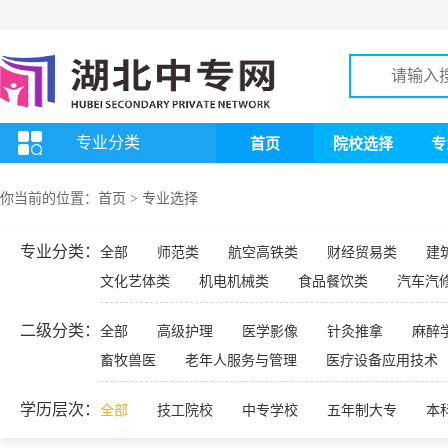
专业分类
首页
院校选择
专
你当前的位置：
首页
>
专业选择
专业分类：
全部
师范类
航空高铁类
财经贸易类
建
文化艺体类
机电机械类
食品餐饮类
汽车汽
二级分类：
全部
高级护理
医学影像
针灸推拿
麻醉
畜牧兽医
老年人服务与管理
医疗设备应用技术
学历层次：
全部
技工院校
中专学校
五年制大专
本