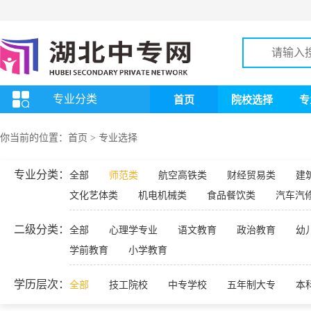
专业分类
首页
院校选择
专
你当前的位置：
首页
>
专业选择
专业分类：
全部
师范类
航空高铁类
财经贸易类
建
文化艺体类
机电机械类
食品餐饮类
汽车汽
二级分类：
全部
心理学专业
语文教育
政治教育
幼
学前教育
小学教育
学历层次：
全部
技工院校
中专学校
五年制大专
本