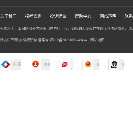
关于我们
报考咨询
投诉建议
帮助中心
网站声明
联系
免责声明：本网站部分内容由用户自行上传，如权利人发现存在误传其作品情形，请
湖北中专网 @ 版权所有 备案号:鄂ICP备2025105624号-4
网站地图