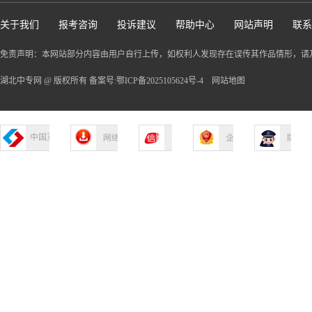
关于我们
报考咨询
投诉建议
帮助中心
网站声明
联系
免责声明：本网站部分内容由用户自行上传，如权利人发现存在误传其作品情形，请
湖北中专网 @ 版权所有 备案号:鄂ICP备2025105624号-4
网站地图