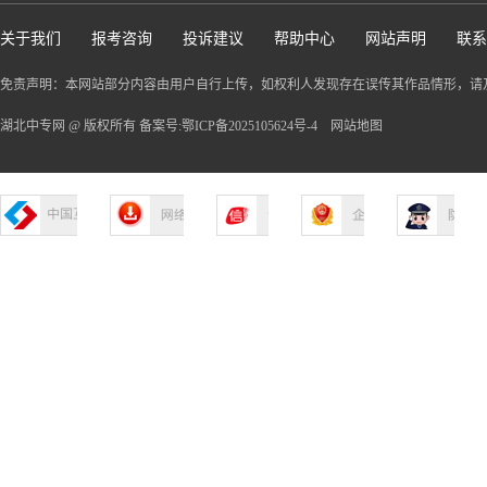
关于我们
报考咨询
投诉建议
帮助中心
网站声明
联系
免责声明：本网站部分内容由用户自行上传，如权利人发现存在误传其作品情形，请
湖北中专网 @ 版权所有 备案号:鄂ICP备2025105624号-4
网站地图