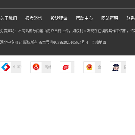
关于我们
报考咨询
投诉建议
帮助中心
网站声明
联系
免责声明：本网站部分内容由用户自行上传，如权利人发现存在误传其作品情形，请
湖北中专网 @ 版权所有 备案号:鄂ICP备2025105624号-4
网站地图